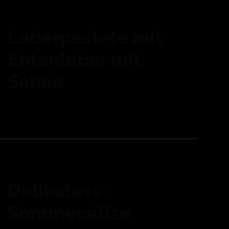
Leberpastete mit
Entenleber mit
Sahne
Delikatess-
Sommersülze