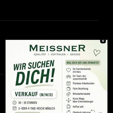
Schweinebraten
Roastbeef rose