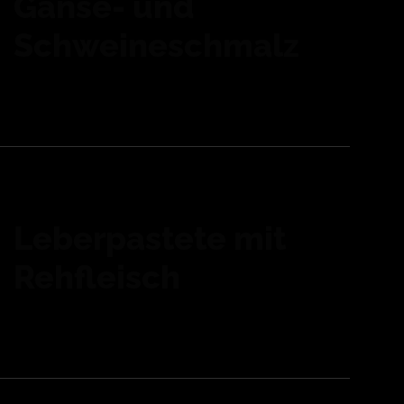
Gänse- und
Schweineschmalz
Leberpastete mit
Rehfleisch