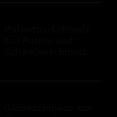
Hubertus-Schmalz
aus Puten- und
Schweineschmalz
Gänseschmaus aus