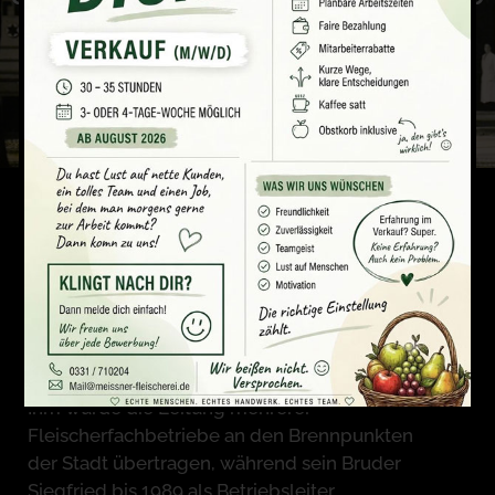
in der Breiten Straße, acht Jahre
später kam eine Filiale in der
Kastanienallee dazu.
Beide Geschäfte gehörten schon damals zu
den ersten Adressen in Potsdam und
Umgebung. Und wie der Vater, so der Sohn;
mit dem 1932 geborenen Heinrich Meissner
wurde die Tradition der Familie fortgesetzt.
Ihm wurde die Leitung mehrerer
Fleischerfachbetriebe an den Brennpunkten
der Stadt übertragen, während sein Bruder
Siegfried bis 1989 als Betriebsleiter