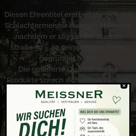
Diesen Ehrentitel erarbeitete sich der
Schlachtermeister Heinrich Meissner,
nachdem er 1893 in der Breiten
Straße 39 – 40 seine eigene Firma
gegründet hatte.
Die gelieferte Qualität seiner
Produkte sprach sich schnell herum
und am 06. Mai 1910 ernannte ihn der
Kronprinz zum Hofschlächter des
preußischen Königs- und
Kaiserhauses. Im Jahr 1929 übernahm
der Gründersohn Heinrich den Betrieb