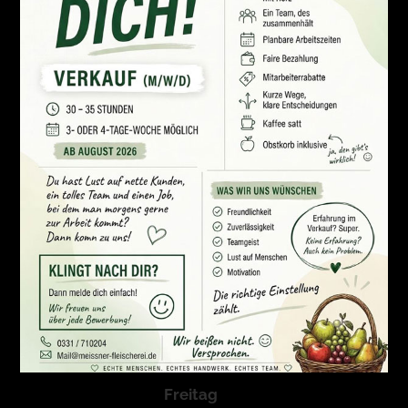
Standorte im Überblick
:
Donnerstag
08 – 16 Uhr
Rathausmarkt, Kleinmachnow
auf der Karte ansehen
Freitag
08 – 13 Uhr
Matterhornstraße, Schlachtensee
auf der Karte ansehen
Freitag