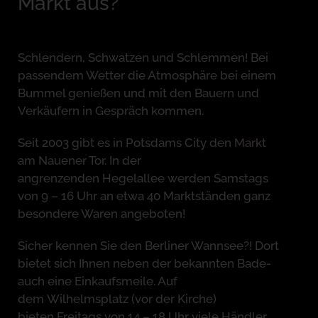
Markt aus?
Schlendern, Schwatzen und Schlemmen! Bei
passendem Wetter die Atmosphäre bei einem
Bummel genießen und mit den Bauern und
Verkäufern in Gespräch kommen.
Seit 2003 gibt es in Potsdams City den
Markt
a
m Nauener Tor
. I
n der
angrenzenden
Hegelallee
werden
Samstags
von 9 – 16 Uhr
an etwa 40 Marktständen ganz
besondere Waren angeboten!
Sicher kennen Sie den Berliner Wannsee?! Dort
bietet sich Ihnen neben der bekannten Bade-
auch eine Einkaufsmeile. Auf
dem
Wilhelmsplatz
(vor der Kirche)
bieten
Freitags von 14 – 18 Uhr
viele Händler