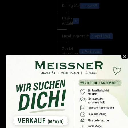
Dateigröße
105.52 KB
Datei-
1
Anzahl
Erstellungsdatum
1. April 2024
Zuletzt
1. April 2024
aktualisiert