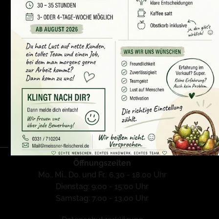
Fleischerfachgeschäft Meissner & Söhne
Karl-Liebknecht-Str. 131
14482 Potsdam
+49(0)331 710204
+49(0)331 710220
mail@meissner-fleischerei.de
Öffnungszeiten
Mo., Mi., Do. und Fr.: 6.30 - 18.00 Uhr
Dienstag: 9:00 - 15:00 Uhr
Samstag: 7.00 - 13.00 Uhr