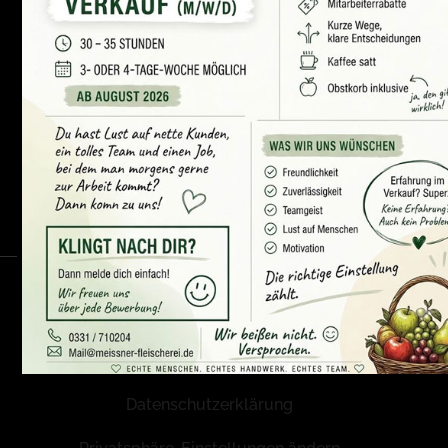
Fleischerfachgeschäft Meissner & Söhne
Karl-Liebknecht-Str. 131
14482 Potsdam
+49(0)331 710204
+49(0)331 710220
mail@meissner-fleischerei.de
Öffnungszeiten
Mo., Mi., Do. und Fr.: 6.30 - 18.00 Uhr
Dienstag: 9:00 - 15:00 Uhr
Samstag: 7.00 - 13.00 Uhr
Datenschutzerklärung