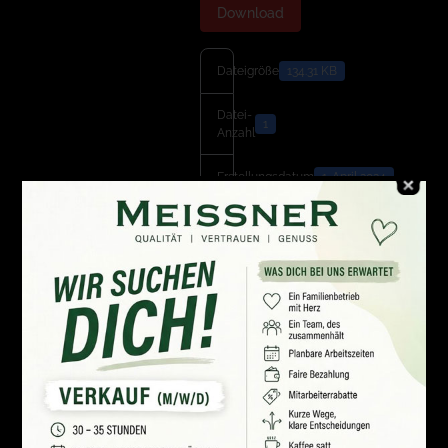
Download
Dateigröße
134.31 KB
Datei-
1
Anzahl
Erstellungsdatum
1. April 2024
Zuletzt
1. April 2024
aktualisiert