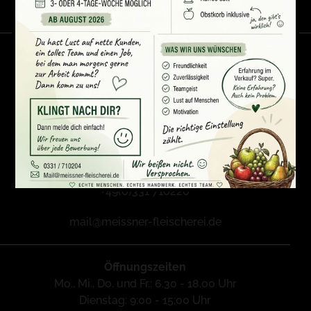
Fleischerfachgeschäft Meissner & Söhne
Karl-Liebknecht-Str. 131
14482 Potsdam
+49(0)331 710204
+49(0)331 710220
mail@meissner-fleischerei.de
Öffnungszeiten
Mo., Mi., Do. und Fr.: 6.30 - 18.00 Uhr
Dienstag: 9:00 - 15:00 Uhr